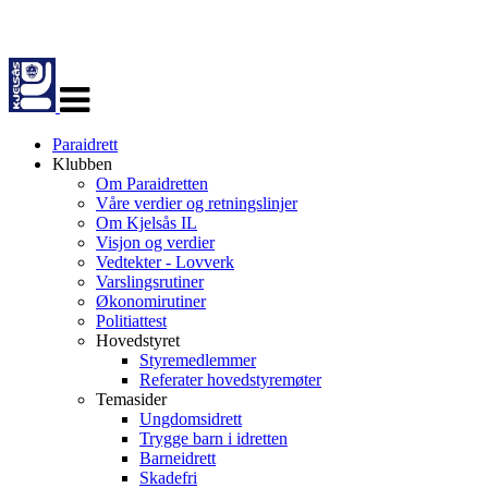
Veksle
navigasjon
Paraidrett
Klubben
Om Paraidretten
Våre verdier og retningslinjer
Om Kjelsås IL
Visjon og verdier
Vedtekter - Lovverk
Varslingsrutiner
Økonomirutiner
Politiattest
Hovedstyret
Styremedlemmer
Referater hovedstyremøter
Temasider
Ungdomsidrett
Trygge barn i idretten
Barneidrett
Skadefri