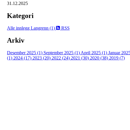
31.12.2025
Kategori
Alle innlegg
Langrenn (1)
RSS
Arkiv
Desember 2025 (1)
September 2025 (1)
April 2025 (1)
Januar 202
(1)
2024 (17)
2023 (20)
2022 (24)
2021 (30)
2020 (38)
2019 (7)
Kjelsås IL
Engebråtveien 11
inng. Neptunveien 8 -12
0493 Oslo
T:
9191 1913
E:
kontoret@kjelsaas.no