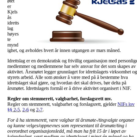
øtet
er
Kjels
ås
idretts
lag
høyes
te
mynd
ighet, og avholdes hvert år innen utgangen av mars måned.
Idrettslag er en demokratisk og frivillig organisasjon med personlig
medlemmer og medlemmene har selv ansvar for det som skapes av
aktivitet. Årsmøtet legger grunnlaget for idrettslagets virksomhet og
styrets arbeid. Alle som ønsker å være med på å bestemme hva
idrettslaget skal gjøre, og hvordan det skal drives, bør delta på
årsmøtet. Idrettslagets formål er å drive aktivitet organisert i NIF.
Regler om stemmerett, valgbarhet, forslagsrett mv.
Regler om stemmerett, valgbarhet og forslagsrett, gjelder
NIFs lov
§§ 2-5
,
2-6
og
2-7
.
For å ha stemmerett, være valgbar til årsmøte-/tingvalgte organer
og kunne velges/oppnevnes som representant til årsmøte/ting i
overordnet organisasjonsledd, må man ha fylt 15 år i løpet av
kalenderåret, vært medlem av idrettslaget i minst én måned og ha