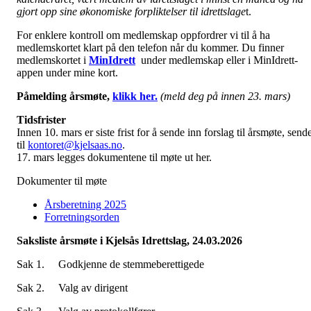
gjort opp sine økonomiske forpliktelser til idrettslage
t.
For enklere kontroll om medlemskap oppfordrer vi til å ha
medlemskortet klart på den telefon når du kommer. Du finner
medlemskortet i
MinIdrett
under medlemskap eller i MinIdrett-
appen under mine kort.
Påmelding årsmøte,
klikk her.
(meld deg på innen 23. mars)
Tidsfrister
Innen 10. mars er siste frist for å sende inn forslag til årsmøte, send
til
kontoret@kjelsaas.no
.
17. mars legges dokumentene til møte ut her.
Dokumenter til møte
Årsberetning 2025
Forretningsorden
Saksliste årsmøte i Kjelsås Idrettslag, 24.03.2026
Sak 1. Godkjenne de stemmeberettigede
Sak 2. Valg av dirigent