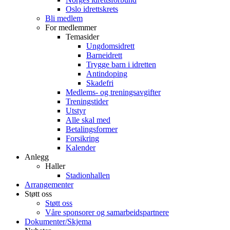
Oslo idrettskrets
Bli medlem
For medlemmer
Temasider
Ungdomsidrett
Barneidrett
Trygge barn i idretten
Antindoping
Skadefri
Medlems- og treningsavgifter
Treningstider
Utstyr
Alle skal med
Betalingsformer
Forsikring
Kalender
Anlegg
Haller
Stadionhallen
Arrangementer
Støtt oss
Støtt oss
Våre sponsorer og samarbeidspartnere
Dokumenter/Skjema