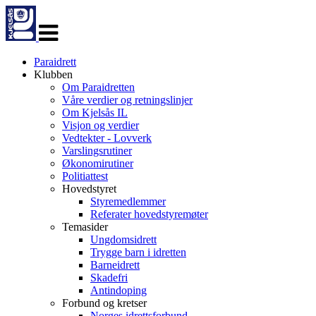
Veksle
navigasjon
Paraidrett
Klubben
Om Paraidretten
Våre verdier og retningslinjer
Om Kjelsås IL
Visjon og verdier
Vedtekter - Lovverk
Varslingsrutiner
Økonomirutiner
Politiattest
Hovedstyret
Styremedlemmer
Referater hovedstyremøter
Temasider
Ungdomsidrett
Trygge barn i idretten
Barneidrett
Skadefri
Antindoping
Forbund og kretser
Norges idrettsforbund