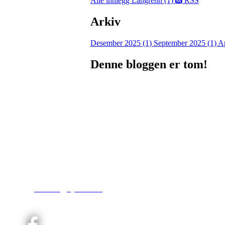
Alle innlegg
Langrenn (1)
RSS
Arkiv
Desember 2025 (1)
September 2025 (1)
Ap
Denne bloggen er tom!
Kjelsås IL
Engebråtveien 11
inng. Neptunveien 8 -12
0493 Oslo
T:
9191 1913
E:
kontoret@kjelsaas.no
Orgnr: ‍975 663 450