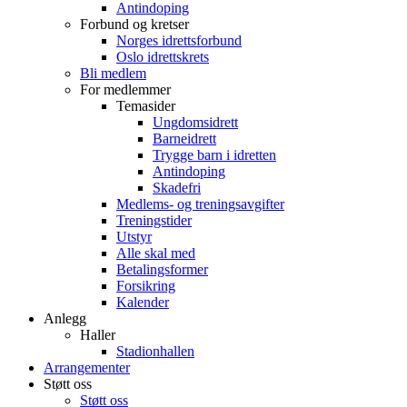
Antindoping
Forbund og kretser
Norges idrettsforbund
Oslo idrettskrets
Bli medlem
For medlemmer
Temasider
Ungdomsidrett
Barneidrett
Trygge barn i idretten
Antindoping
Skadefri
Medlems- og treningsavgifter
Treningstider
Utstyr
Alle skal med
Betalingsformer
Forsikring
Kalender
Anlegg
Haller
Stadionhallen
Arrangementer
Støtt oss
Støtt oss