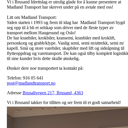
Vi i Brusand Idrettslag er utrolig glade for å kunne presentere at
Madland Transport har skrevet under på en avtale med oss!
Litt om Madland Transport:
Siden starten i 1993 og frem til idag har Madland Transport bygd
seg opp til å bli et selskap som driver med de fleste typer av
transport mellom Haugesund og Oslo!
De har kranbiler, krokbiler, kransemi, kranbiler med kroklift,
personkorg og grabb/klype. Vanlig semi, semi m/uttrekk, semi m/
kapell. Små og store varebiler, skapbiler med lift og sideåpning til
flytteoppdrag og varetransport. De kan også tilby komplett logistik
til sine kunder hvis dette skulle ønskelig.
Ønsker dere noe transportert ta kontakt på:
Telefon:
916 05 641
post@madlandtransport.no
Adresse
Brusalivegen 217, Brusand, 4363
Vi i Brusand takker for tilliten og ser frem til et godt samarbeid!