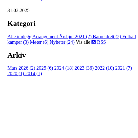
31.03.2025
Kategori
Alle innlegg
Arrangement Årshjul 2021 (2)
Barneidrett (2)
Fotball
kamper (3)
Møter (6)
Nyheter (24)
Vis alle
RSS
Arkiv
Mars 2026 (2)
2025 (6)
2024 (18)
2023 (36)
2022 (10)
2021 (7)
2020 (1)
2014 (1)
Kjelsås IL
Engebråtveien 11
inng. Neptunveien 8 -12
0493 Oslo