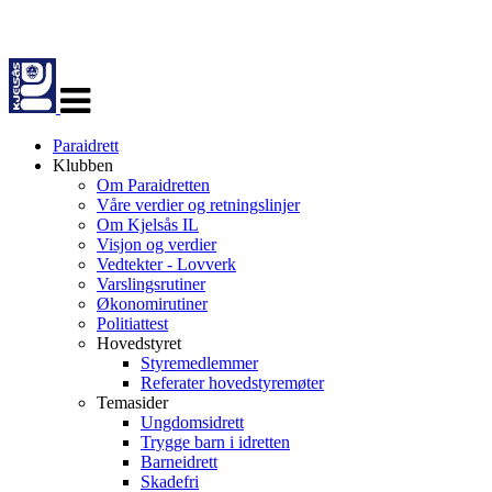
Veksle
navigasjon
Paraidrett
Klubben
Om Paraidretten
Våre verdier og retningslinjer
Om Kjelsås IL
Visjon og verdier
Vedtekter - Lovverk
Varslingsrutiner
Økonomirutiner
Politiattest
Hovedstyret
Styremedlemmer
Referater hovedstyremøter
Temasider
Ungdomsidrett
Trygge barn i idretten
Barneidrett
Skadefri