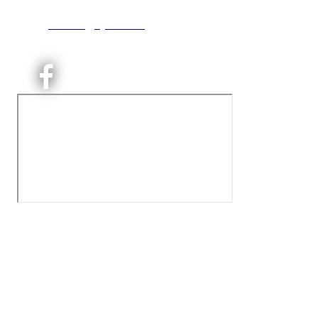
T:
9191 1913
E:
kontoret@kjelsaas.no
Orgnr: ‍975 663 450