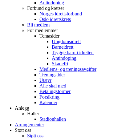
Antindoping
Forbund og kretser
Norges idrettsforbund
Oslo idrettskrets
Bli medlem
For medlemmer
Temasider
Ungdomsidrett
Barneidrett
Trygge barn i idretten
Antindoping
Skadefri
Medlems- og treningsavgifter
Treningstider
Utstyr
Alle skal med
Betalingsformer
Forsikring
Kalender
Anlegg
Haller
Stadionhallen
Arrangementer
Støtt oss
Støtt oss