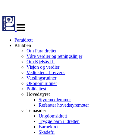
Veksle
navigasjon
Paraidrett
Klubben
Om Paraidretten
Våre verdier og retningslinjer
Om Kjelsås IL
Visjon og verdier
Vedtekter - Lovverk
Varslingsrutiner
Økonomirutiner
Politiattest
Hovedstyret
Styremedlemmer
Referater hovedstyremøter
Temasider
Ungdomsidrett
Trygge barn i idretten
Barneidrett
Skadefri