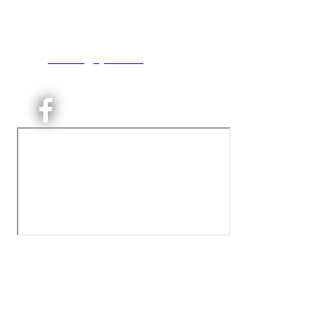
inng. Neptunveien 8 -12
0493 Oslo
T:
9191 1913
E:
kontoret@kjelsaas.no
Orgnr: ‍975 663 450