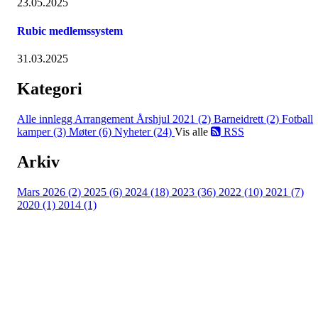
23.05.2025
Rubic medlemssystem
31.03.2025
Kategori
Alle innlegg
Arrangement Årshjul 2021 (2)
Barneidrett (2)
Fotball
kamper (3)
Møter (6)
Nyheter (24)
Vis alle
RSS
Arkiv
Mars 2026 (2)
2025 (6)
2024 (18)
2023 (36)
2022 (10)
2021 (7)
2020 (1)
2014 (1)
Kjelsås IL
Engebråtveien 11