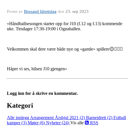
Postet av
Brusand Idrettslag
den
23. sep 2023
«Håndballsesongen starter opp for J10 (f.12 og f.13) kommende
uke. Tirsdager 17:30-19:00 i Ognahallen.
Velkommen skal dere være både nye og «gamle» spillere😊🤾🏼‍♀️
Håper vi ses, hilsen J10 gjengen»
Logg inn for å skrive en kommentar.
Kategori
Alle innlegg
Arrangement Årshjul 2021 (2)
Barneidrett (2)
Fotball
kamper (3)
Møter (6)
Nyheter (24)
Vis alle
RSS