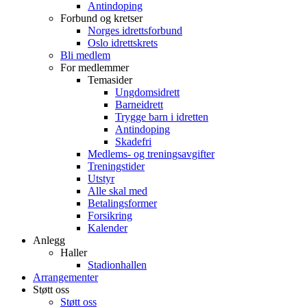
Antindoping
Forbund og kretser
Norges idrettsforbund
Oslo idrettskrets
Bli medlem
For medlemmer
Temasider
Ungdomsidrett
Barneidrett
Trygge barn i idretten
Antindoping
Skadefri
Medlems- og treningsavgifter
Treningstider
Utstyr
Alle skal med
Betalingsformer
Forsikring
Kalender
Anlegg
Haller
Stadionhallen
Arrangementer
Støtt oss
Støtt oss