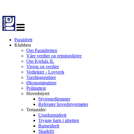
Veksle
navigasjon
Paraidrett
Klubben
Om Paraidretten
Våre verdier og retningslinjer
Om Kjelsås IL
Visjon og verdier
Vedtekter - Lovverk
Varslingsrutiner
Økonomirutiner
Politiattest
Hovedstyret
Styremedlemmer
Referater hovedstyremøter
Temasider
Ungdomsidrett
Trygge barn i idretten
Barneidrett
Skadefri