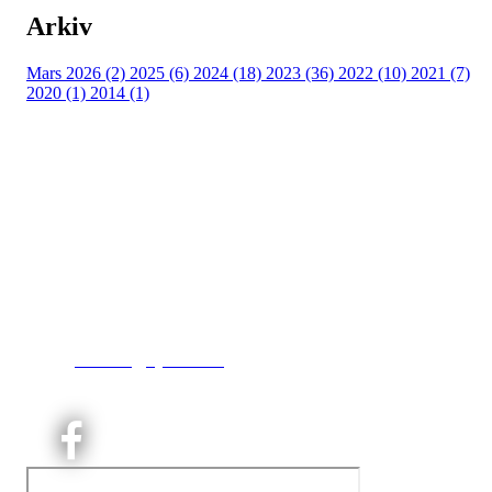
Arkiv
Mars 2026 (2)
2025 (6)
2024 (18)
2023 (36)
2022 (10)
2021 (7)
2020 (1)
2014 (1)
Kjelsås IL
Engebråtveien 11
inng. Neptunveien 8 -12
0493 Oslo
T:
9191 1913
E:
kontoret@kjelsaas.no
Orgnr: ‍975 663 450