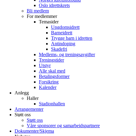
Oslo idrettskrets
Bli medlem
For medlemmer
Temasider
Ungdomsidrett
Barneidrett
Trygge barn i idretten
Antindoping
Skadefri
Medlems- og treningsavgifter
Treningstider
Utstyr
Alle skal med
Betalingsformer
Forsikring
Kalender
Anlegg
Haller
Stadionhallen
Arrangementer
Støtt oss
Støtt oss
Våre sponsorer og samarbeidspartnere
Dokumenter/Skjema