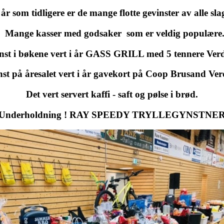
 år som tidligere er de mange flotte gevinster av alle sla
Mange kasser med godsaker som er veldig populære
st i bøkene vert i år GASS GRILL med 5 tennere Verd
st på åresalet vert i år gavekort på Coop Brusand Verd
Det vert servert kaffi - saft og pølse i brød.
Underholdning ! RAY SPEEDY TRYLLEGYNSTNE