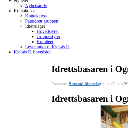
Nyheter
Nyhetsarkiv
Kontakt oss
Kontakt oss
Paraidrett gruppen
Idrettslaget
Hovedstyret
Gruppestyrer
Komiteer
Leverandør til Kjelsås IL
Kjelsås IL hovedside
Idrettsbasaren i O
Postet av
Brusand Idrettslag
den
12. sep 2
Idrettsbasaren i O