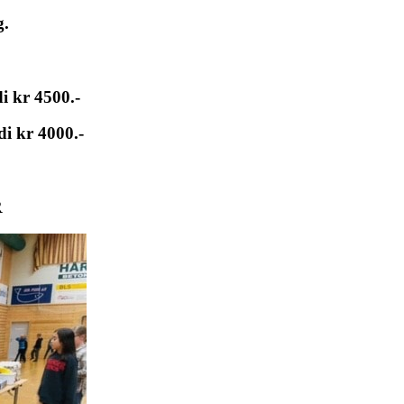
g.
.
i kr 4500.-
i kr 4000.-
R