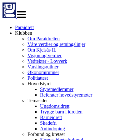
Veksle
navigasjon
Paraidrett
Klubben
Om Paraidretten
Våre verdier og retningslinjer
Om Kjelsås IL
Visjon og verdier
Vedtekter - Lovverk
Varslingsrutiner
Økonomirutiner
Politiattest
Hovedstyret
Styremedlemmer
Referater hovedstyremøter
Temasider
Ungdomsidrett
Trygge barn i idretten
Barneidrett
Skadefri
Antindoping
Forbund og kretser
Norges idrettsforbund