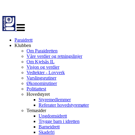
Veksle
navigasjon
Paraidrett
Klubben
Om Paraidretten
Våre verdier og retningslinjer
Om Kjelsås IL
Visjon og verdier
Vedtekter - Lovverk
Varslingsrutiner
Økonomirutiner
Politiattest
Hovedstyret
Styremedlemmer
Referater hovedstyremøter
Temasider
Ungdomsidrett
Trygge barn i idretten
Barneidrett
Skadefri