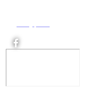
Engebråtveien 11
inng. Neptunveien 8 -12
0493 Oslo
T:
9191 1913
E:
kontoret@kjelsaas.no
Orgnr: ‍975 663 450