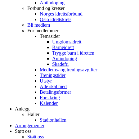
Antindoping
Forbund og kretser
Norges idrettsforbund
Oslo idrettskrets
Bli medlem
For medlemmer
Temasider
Ungdomsidrett
Barneidrett
Trygge barn i idretten
Antindoping
Skadefri
Medlems- og treningsavgifter
Treningstider
Utstyr
Alle skal med
Betalingsformer
Forsikring
Kalender
Anlegg
Haller
Stadionhallen
Arrangementer
Støtt oss
Støtt oss