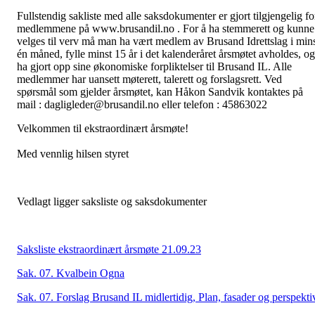
Fullstendig sakliste med alle saksdokumenter er gjort tilgjengelig fo
medlemmene på www.brusandil.no . For å ha stemmerett og kunne
velges til verv må man ha vært medlem av Brusand Idrettslag i min
én måned, fylle minst 15 år i det kalenderåret årsmøtet avholdes, og
ha gjort opp sine økonomiske forpliktelser til Brusand IL. Alle
medlemmer har uansett møterett, talerett og forslagsrett. Ved
spørsmål som gjelder årsmøtet, kan Håkon Sandvik kontaktes på
mail : dagligleder@brusandil.no eller telefon : 45863022
Velkommen til ekstraordinært årsmøte!
Med vennlig hilsen styret
Vedlagt ligger saksliste og saksdokumenter
Saksliste ekstraordinært årsmøte 21.09.23
Sak. 07. Kvalbein Ogna
Sak. 07. Forslag Brusand IL midlertidig, Plan, fasader og perspekti