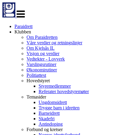
Veksle
navigasjon
Paraidrett
Klubben
Om Paraidretten
Våre verdier og retningslinjer
Om Kjelsås IL
Visjon og verdier
Vedtekter - Lovverk
Varslingsrutiner
Økonomirutiner
Politiattest
Hovedstyret
Styremedlemmer
Referater hovedstyremøter
Temasider
Ungdomsidrett
Trygge barn i idretten
Barneidrett
Skadefri
Antindoping
Forbund og kretser
Norges idrettsforbund