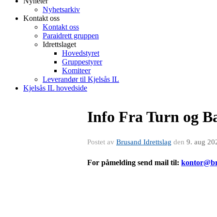
Nyheter
Nyhetsarkiv
Kontakt oss
Kontakt oss
Paraidrett gruppen
Idrettslaget
Hovedstyret
Gruppestyrer
Komiteer
Leverandør til Kjelsås IL
Kjelsås IL hovedside
Info Fra Turn og B
Postet av
Brusand Idrettslag
den
9. aug 20
For påmelding send mail til:
kontor@br