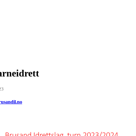
arneidrett
23
usandil.no