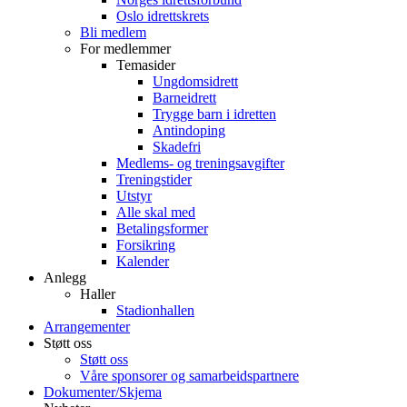
Oslo idrettskrets
Bli medlem
For medlemmer
Temasider
Ungdomsidrett
Barneidrett
Trygge barn i idretten
Antindoping
Skadefri
Medlems- og treningsavgifter
Treningstider
Utstyr
Alle skal med
Betalingsformer
Forsikring
Kalender
Anlegg
Haller
Stadionhallen
Arrangementer
Støtt oss
Støtt oss
Våre sponsorer og samarbeidspartnere
Dokumenter/Skjema