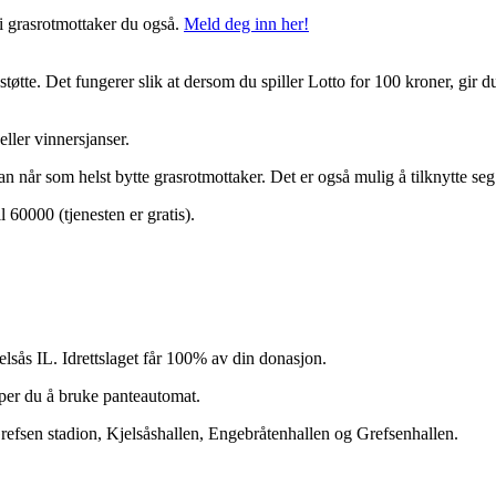
i grasrotmottaker du også.
Meld deg inn her!
støtte. Det fungerer slik at dersom du spiller Lotto for 100 kroner, gir d
eller vinnersjanser.
an når som helst bytte grasrotmottaker. Det er også mulig å tilknytte se
60000 (tjenesten er gratis).
sås IL. Idrettslaget får 100% av din donasjon.
pper du å bruke panteautomat.
efsen stadion, Kjelsåshallen, Engebråtenhallen og Grefsenhallen.