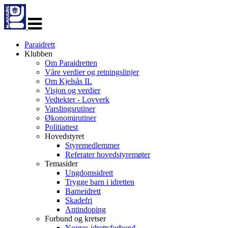
Veksle
navigasjon
Paraidrett
Klubben
Om Paraidretten
Våre verdier og retningslinjer
Om Kjelsås IL
Visjon og verdier
Vedtekter - Lovverk
Varslingsrutiner
Økonomirutiner
Politiattest
Hovedstyret
Styremedlemmer
Referater hovedstyremøter
Temasider
Ungdomsidrett
Trygge barn i idretten
Barneidrett
Skadefri
Antindoping
Forbund og kretser
Norges idrettsforbund