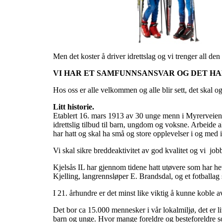
Men det koster å driver idrettslag og vi trenger all den 
VI HAR ET SAMFUNNSANSVAR OG DET HAR
Hos oss er alle velkommen og alle blir sett, det skal og
Litt historie.
Etablert 16. mars 1913 av 30 unge menn i Myrerveien 11.
idrettslig tilbud til barn, ungdom og voksne. Arbeide a
har hatt og skal ha små og store opplevelser i og med i
Vi skal sikre breddeaktivitet av god kvalitet og vi jobbe
Kjelsås IL har gjennom tidene hatt utøvere som har he
Kjelling, langrennsløper E. Brandsdal, og et fotballag s
I 21. århundre er det minst like viktig å kunne koble 
Det bor ca 15.000 mennesker i vår lokalmiljø, det er li
barn og unge. Hvor mange foreldre og besteforeldre som