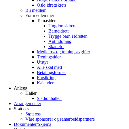
Oslo idrettskrets
Bli medlem
For medlemmer
Temasider
Ungdomsidrett
Barneidrett
Trygge barn i idretten
Antindoping
Skadefri
Medlems- og treningsavgifter
Treningstider
Utstyr
Alle skal med
Betalingsformer
Forsikring
Kalender
Anlegg
Haller
Stadionhallen
Arrangementer
Støtt oss
Støtt oss
Våre sponsorer og samarbeidspartnere
Dokumenter/Skjema