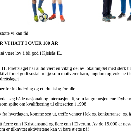
støtte vi kan få!
 VI HATT I OVER 100 ÅR
så være lov å bli god i Kjelsås IL.
 Idrettslaget har alltid vært en viktig del av lokalmiljøet med sterk til
ktivt for et godt sosialt miljø som motiverer barn, ungdom og voksne i l
drettslaget
r for inkludering og et idrettslag for alle.
vdet seg både nasjonalt og internasjonalt, som langrennsjentene Dyben
om spilte om kvalifisering til eliteserien i 1998
av fra hverdagen, komme seg ut, treffe venner i lek og konkurranse, og f
tt færre enn i Kristiansund og flere enn i Elverum. Av de 15.000 er nest
 er tilknyttet aktivitetene kan vi bare gjette på!