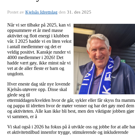
Postet av
Kjelsås Idrettslag
den
31. des 2025
Når vi ser tilbake på 2025, kan vi
oppsummere et år med masse
aktivitet og flott energi i klubben
vår. I 2025 hadde vi en liten vekst
i antall medlemmer og det er
veldig positivt. Kanskje runder vi
4000 medlemmer i 2026! Det
hadde vært gøy, ikke minst når vi
vet at de aller fleste er barn og
ungdom.
Hver eneste dag står nye lovende
Kjelsås-utøvere opp. Disse skal
glede seg til
ettermiddagen/kvelden hvor de går, sykler eller får skyss fra mamm
og pappa til idretten hvor de møter venner og har det gøy med dem
og aktiviteten. Alle kan ikke bli best, men den viktigste jobben gjør
vi sammen, er å
Vi skal også i 2026 ha fokus på å utvikle oss og jobbe for at alle ha
et aktivitetstilbud innenfor trygge, stimulerende og inkluderende