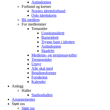
Antindoping
Forbund og kretser
Norges idrettsforbund
Oslo idrettskrets
Bli medlem
For medlemmer
Temasider
Ungdomsidrett
Barneidrett
Trygge barn i idretten
Antindoping
Skadefri
Medlems- og treningsavgifter
Treningstider
Utstyr
Alle skal med
Betalingsformer
Forsikring
Kalender
Anlegg
Haller
Stadionhallen
Arrangementer
Støtt oss
Støtt oss