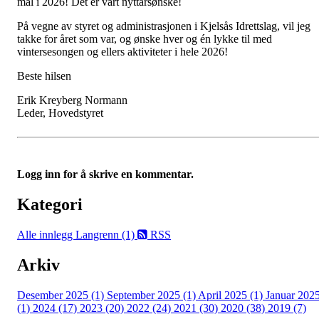
mål i 2026! Det er vårt nyttårsønske!
På vegne av styret og administrasjonen i Kjelsås Idrettslag, vil jeg
takke for året som var, og ønske hver og én lykke til med
vintersesongen og ellers aktiviteter i hele 2026!
Beste hilsen
Erik Kreyberg Normann
Leder, Hovedstyret
Logg inn for å skrive en kommentar.
Kategori
Alle innlegg
Langrenn (1)
RSS
Arkiv
Desember 2025 (1)
September 2025 (1)
April 2025 (1)
Januar 202
(1)
2024 (17)
2023 (20)
2022 (24)
2021 (30)
2020 (38)
2019 (7)