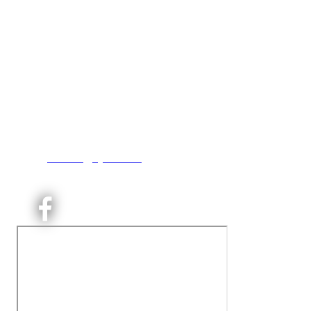
Kjelsås IL
Engebråtveien 11
inng. Neptunveien 8 -12
0493 Oslo
T:
9191 1913
E:
kontoret@kjelsaas.no
Orgnr: ‍975 663 450