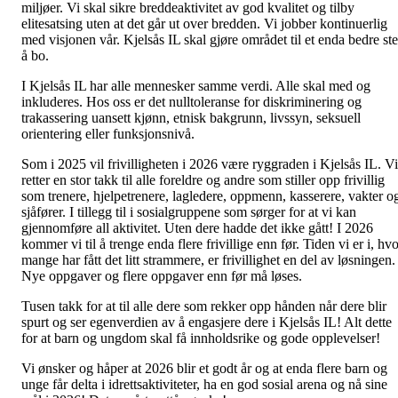
miljøer. Vi skal sikre breddeaktivitet av god kvalitet og tilby
elitesatsing uten at det går ut over bredden. Vi jobber kontinuerlig
med visjonen vår. Kjelsås IL skal gjøre området til et enda bedre st
å bo.
I Kjelsås IL har alle mennesker samme verdi. Alle skal med og
inkluderes. Hos oss er det nulltoleranse for diskriminering og
trakassering uansett kjønn, etnisk bakgrunn, livssyn, seksuell
orientering eller funksjonsnivå.
Som i 2025 vil frivilligheten i 2026 være ryggraden i Kjelsås IL. Vi
retter en stor takk til alle foreldre og andre som stiller opp frivillig
som trenere, hjelpetrenere, lagledere, oppmenn, kasserere, vakter o
sjåfører. I tillegg til i sosialgruppene som sørger for at vi kan
gjennomføre all aktivitet. Uten dere hadde det ikke gått! I 2026
kommer vi til å trenge enda flere frivillige enn før. Tiden vi er i, hv
mange har fått det litt strammere, er frivillighet en del av løsningen.
Nye oppgaver og flere oppgaver enn før må løses.
Tusen takk for at til alle dere som rekker opp hånden når dere blir
spurt og ser egenverdien av å engasjere dere i Kjelsås IL! Alt dette
for at barn og ungdom skal få innholdsrike og gode opplevelser!
Vi ønsker og håper at 2026 blir et godt år og at enda flere barn og
unge får delta i idrettsaktiviteter, ha en god sosial arena og nå sine