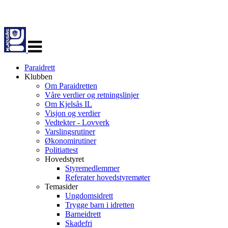
Veksle
navigasjon
Paraidrett
Klubben
Om Paraidretten
Våre verdier og retningslinjer
Om Kjelsås IL
Visjon og verdier
Vedtekter - Lovverk
Varslingsrutiner
Økonomirutiner
Politiattest
Hovedstyret
Styremedlemmer
Referater hovedstyremøter
Temasider
Ungdomsidrett
Trygge barn i idretten
Barneidrett
Skadefri