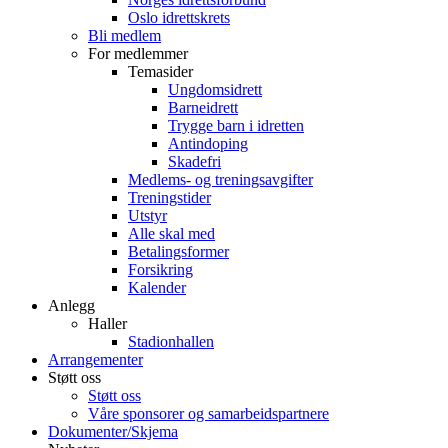
Oslo idrettskrets
Bli medlem
For medlemmer
Temasider
Ungdomsidrett
Barneidrett
Trygge barn i idretten
Antindoping
Skadefri
Medlems- og treningsavgifter
Treningstider
Utstyr
Alle skal med
Betalingsformer
Forsikring
Kalender
Anlegg
Haller
Stadionhallen
Arrangementer
Støtt oss
Støtt oss
Våre sponsorer og samarbeidspartnere
Dokumenter/Skjema