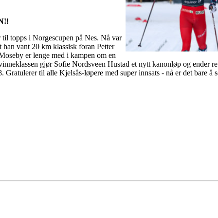
N!!
r til topps i Norgescupen på Nes. Nå var
 han vant 20 km klassisk foran Petter
Moseby er lenge med i kampen om en
I kvinneklassen gjør Sofie Nordsveen Hustad et nytt kanonløp og ender re
.8. Gratulerer til alle Kjelsås-løpere med super innsats - nå er det bare