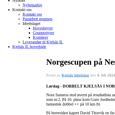
Nyheter
Nyhetsarkiv
Kontakt oss
Kontakt oss
Paraidrett gruppen
Idrettslaget
Hovedstyret
Gruppestyrer
Komiteer
Leverandør til Kjelsås IL
Kjelsås IL hovedside
Norgescupen på Nes 
Postet av
Kjelsås Idrettslag
den
4. feb 202
Lørdag - DOBBELT KJELSÅS I NO
Nora Sanness stod øverst på resultatlist
som nr.2. På 10. plass kom Guro Jordheim
fantastisk dobbel ++ på 10 km fri.
På herresiden kapret David Thorvik en fin