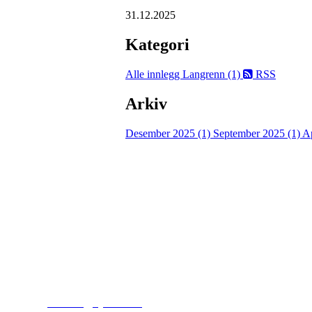
31.12.2025
Kategori
Alle innlegg
Langrenn (1)
RSS
Arkiv
Desember 2025 (1)
September 2025 (1)
Ap
Kjelsås IL
Engebråtveien 11
inng. Neptunveien 8 -12
0493 Oslo
T:
9191 1913
E:
kontoret@kjelsaas.no