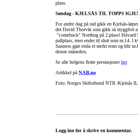
plass.
Søndag - KJELSÅS TIL TOPPS IGJE
For andre dag på rad gikk en Kjelsås-løpe
det David Thorvik som gikk så styggfort at
"comeback" Northug på 2.plass! Håvard 
pallplass, men ender til slutt som nr.14. 
Sanness gjør enda et sterkt renn og blir nr
denne måneden.
Se alle helgens flotte prestasjoner
her
Artikkel på
NAB.no
Foto: Norges Skiforbund NTB /Kjelsås IL
Logg inn for å skrive en kommentar.