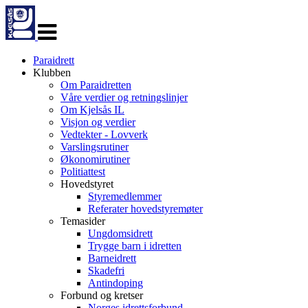
Veksle
navigasjon
Paraidrett
Klubben
Om Paraidretten
Våre verdier og retningslinjer
Om Kjelsås IL
Visjon og verdier
Vedtekter - Lovverk
Varslingsrutiner
Økonomirutiner
Politiattest
Hovedstyret
Styremedlemmer
Referater hovedstyremøter
Temasider
Ungdomsidrett
Trygge barn i idretten
Barneidrett
Skadefri
Antindoping
Forbund og kretser
Norges idrettsforbund