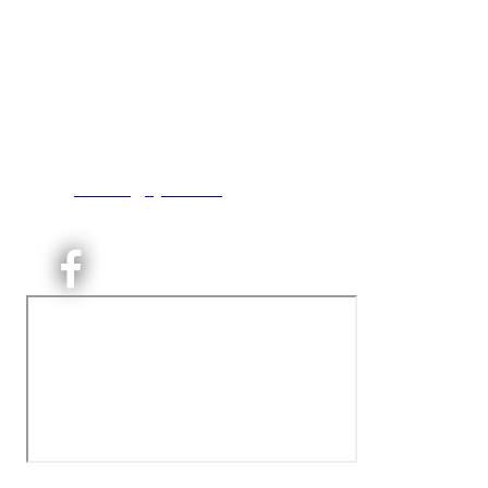
Kjelsås IL
Engebråtveien 11
inng. Neptunveien 8 -12
0493 Oslo
T:
9191 1913
E:
kontoret@kjelsaas.no
Orgnr: ‍975 663 450