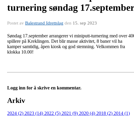
turnering søndag 17.septembe
Postet av
Balestrand Idrettslag
den
15. sep 2023
Søndag 17.september arrangerer vi miniputt-turnering med over 40
spillere på Kreklingen. Det blir masse aktivitet, 8 baner vil ha
kamper samtidig, åpen kiosk og god stemning. Velkommen fra
klokka 10.00!
Logg inn for å skrive en kommentar.
Arkiv
2024 (2)
2023 (14)
2022 (5)
2021 (9)
2020 (4)
2018 (2)
2014 (1)