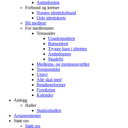
Antindoping
Forbund og kretser
Norges idrettsforbund
Oslo idrettskrets
Bli medlem
For medlemmer
Temasider
Ungdomsidrett
Barneidrett
Trygge barn i idretten
Antindoping
Skadefri
Medlems- og treningsavgifter
Treningstider
Utstyr
Alle skal med
Betalingsformer
Forsikring
Kalender
Anlegg
Haller
Stadionhallen
Arrangementer
Støtt oss
Støtt oss