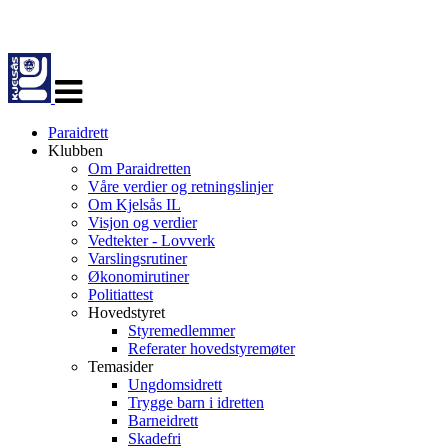
Veksle
navigasjon
Paraidrett
Klubben
Om Paraidretten
Våre verdier og retningslinjer
Om Kjelsås IL
Visjon og verdier
Vedtekter - Lovverk
Varslingsrutiner
Økonomirutiner
Politiattest
Hovedstyret
Styremedlemmer
Referater hovedstyremøter
Temasider
Ungdomsidrett
Trygge barn i idretten
Barneidrett
Skadefri