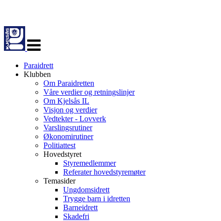
Veksle
navigasjon
Paraidrett
Klubben
Om Paraidretten
Våre verdier og retningslinjer
Om Kjelsås IL
Visjon og verdier
Vedtekter - Lovverk
Varslingsrutiner
Økonomirutiner
Politiattest
Hovedstyret
Styremedlemmer
Referater hovedstyremøter
Temasider
Ungdomsidrett
Trygge barn i idretten
Barneidrett
Skadefri