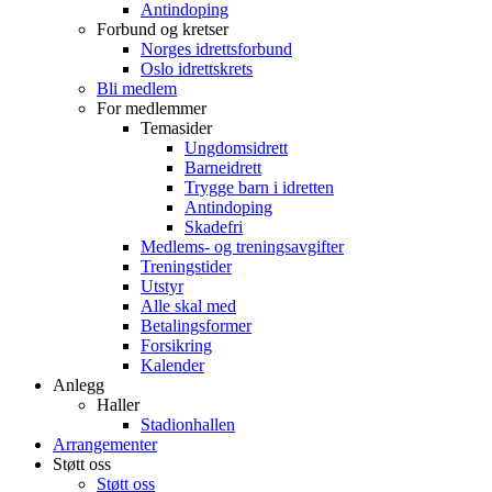
Antindoping
Forbund og kretser
Norges idrettsforbund
Oslo idrettskrets
Bli medlem
For medlemmer
Temasider
Ungdomsidrett
Barneidrett
Trygge barn i idretten
Antindoping
Skadefri
Medlems- og treningsavgifter
Treningstider
Utstyr
Alle skal med
Betalingsformer
Forsikring
Kalender
Anlegg
Haller
Stadionhallen
Arrangementer
Støtt oss
Støtt oss