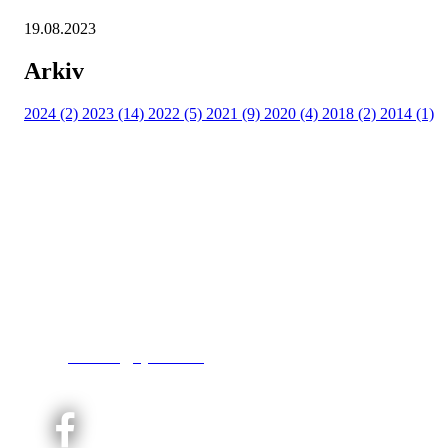
19.08.2023
Arkiv
2024 (2)
2023 (14)
2022 (5)
2021 (9)
2020 (4)
2018 (2)
2014 (1)
Kjelsås IL
Engebråtveien 11
inng. Neptunveien 8 -12
0493 Oslo
T:
9191 1913
E:
kontoret@kjelsaas.no
Orgnr: ‍975 663 450