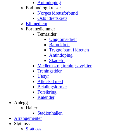
Antindoping
Forbund og kretser
Norges idrettsforbund
Oslo idrettskrets
Bli medlem
For medlemmer
Temasider
Ungdomsidrett
Barneidrett
Trygge barn i idretten
Antindoping
Skadefri
Medlems- og treningsavgifter
Treningstider
Utstyr
Alle skal med
Betalingsformer
Forsikring
Kalender
Anlegg
Haller
Stadionhallen
Arrangementer
Støtt oss
Støtt oss