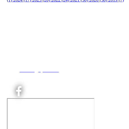
Kjelsås IL
Engebråtveien 11
inng. Neptunveien 8 -12
0493 Oslo
T:
9191 1913
E:
kontoret@kjelsaas.no
Orgnr: ‍975 663 450