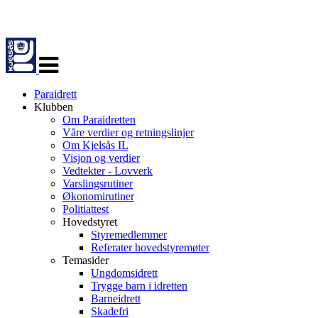
Veksle
navigasjon
Paraidrett
Klubben
Om Paraidretten
Våre verdier og retningslinjer
Om Kjelsås IL
Visjon og verdier
Vedtekter - Lovverk
Varslingsrutiner
Økonomirutiner
Politiattest
Hovedstyret
Styremedlemmer
Referater hovedstyremøter
Temasider
Ungdomsidrett
Trygge barn i idretten
Barneidrett
Skadefri