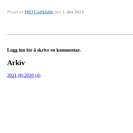
Postet av
HIO Golfklubb
den
1. des 2021
Logg inn for å skrive en kommentar.
Arkiv
2021 (8)
2020 (4)
Kjelsås IL
Engebråtveien 11
inng. Neptunveien 8 -12
0493 Oslo