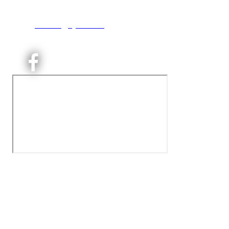
T:
9191 1913
E:
kontoret@kjelsaas.no
Orgnr: ‍975 663 450