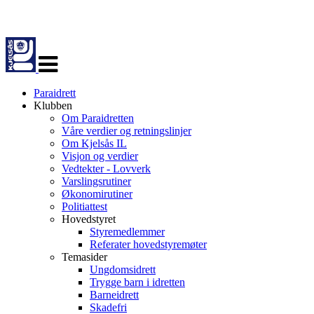
Veksle
navigasjon
Paraidrett
Klubben
Om Paraidretten
Våre verdier og retningslinjer
Om Kjelsås IL
Visjon og verdier
Vedtekter - Lovverk
Varslingsrutiner
Økonomirutiner
Politiattest
Hovedstyret
Styremedlemmer
Referater hovedstyremøter
Temasider
Ungdomsidrett
Trygge barn i idretten
Barneidrett
Skadefri