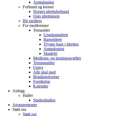
Antindoping
Forbund og kretser
Norges idrettsforbund
Oslo idrettskrets
Bli medlem
For medlemmer
Temasider
Ungdomsidrett
Barneidrett
Trygge barn i idretten
Antindoping
Skadefri
Medlems- og treningsavgifter
Treningstider
Utstyr
Alle skal med
Betalingsformer
Forsikring
Kalender
Anlegg
Haller
Stadionhallen
Arrangementer
Støtt oss
Støtt oss