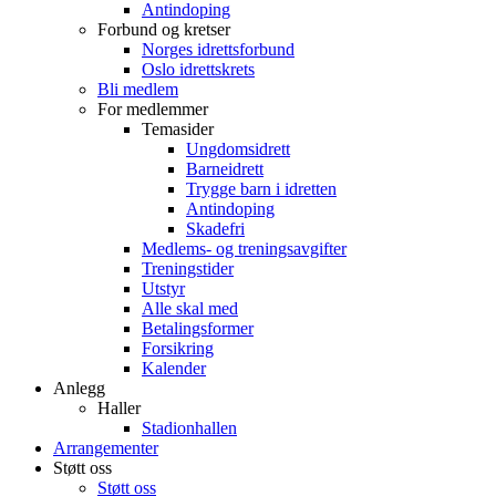
Antindoping
Forbund og kretser
Norges idrettsforbund
Oslo idrettskrets
Bli medlem
For medlemmer
Temasider
Ungdomsidrett
Barneidrett
Trygge barn i idretten
Antindoping
Skadefri
Medlems- og treningsavgifter
Treningstider
Utstyr
Alle skal med
Betalingsformer
Forsikring
Kalender
Anlegg
Haller
Stadionhallen
Arrangementer
Støtt oss
Støtt oss