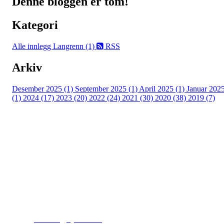
Denne bloggen er tom!
Kategori
Alle innlegg
Langrenn (1)
RSS
Arkiv
Desember 2025 (1)
September 2025 (1)
April 2025 (1)
Januar 202
(1)
2024 (17)
2023 (20)
2022 (24)
2021 (30)
2020 (38)
2019 (7)
Kjelsås IL
Engebråtveien 11
inng. Neptunveien 8 -12
0493 Oslo
T:
9191 1913
E:
kontoret@kjelsaas.no