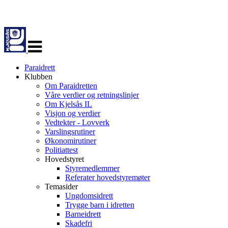
Veksle
navigasjon
Paraidrett
Klubben
Om Paraidretten
Våre verdier og retningslinjer
Om Kjelsås IL
Visjon og verdier
Vedtekter - Lovverk
Varslingsrutiner
Økonomirutiner
Politiattest
Hovedstyret
Styremedlemmer
Referater hovedstyremøter
Temasider
Ungdomsidrett
Trygge barn i idretten
Barneidrett
Skadefri